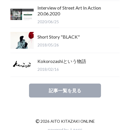
Interview of Street Art In Action
20.06.2020
2020/06/25
Short Story "BLACK"
2018/05/26
Kokorozashiという物語
2018/02/16
記事一覧を見る
©
2026 AITO KITAZAKI ONLINE
powered by